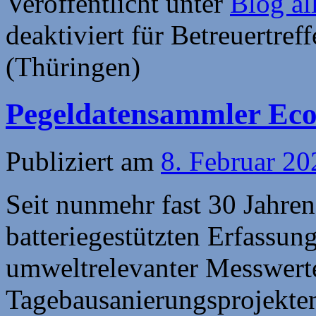
Veröffentlicht unter
Blog al
deaktiviert
für Betreuertreff
(Thüringen)
Pegeldatensammler Ec
Publiziert am
8. Februar 20
Seit nunmehr fast 30 Jahren
batteriegestützten Erfassu
umweltrelevanter Messwer
Tagebausanierungsprojekte