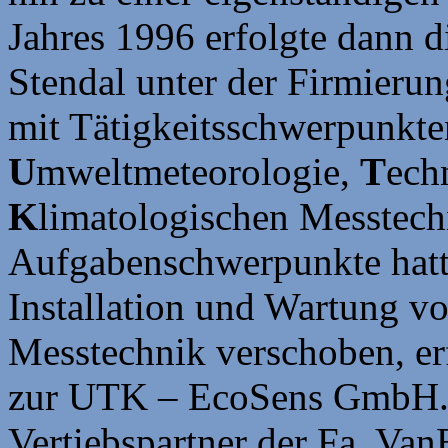
Jahres 1996 erfolgte dann d
Stendal unter der Firmier
mit Tätigkeitsschwerpunkte
U
mweltmeteorologie,
T
ech
K
limatologischen Messtechn
Aufgabenschwerpunkte hatt
Installation und Wartung v
Messtechnik verschoben, er
zur UTK – EcoSens GmbH. S
Vertiebspartner der Fa. Van